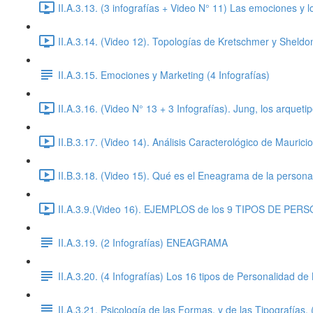
II.A.3.13. (3 infografías + Video N° 11) Las emociones y l
II.A.3.14. (Video 12). Topologías de Kretschmer y Sheldo
II.A.3.15. Emociones y Marketing (4 Infografías)
II.A.3.16. (Video N° 13 + 3 Infografías). Jung, los arqueti
II.B.3.17. (Video 14). Análisis Caracterológico de Maurici
II.B.3.18. (Video 15). Qué es el Eneagrama de la personal
II.A.3.9.(Video 16). EJEMPLOS de los 9 TIPOS DE P
II.A.3.19. (2 Infografías) ENEAGRAMA
II.A.3.20. (4 Infografías) Los 16 tipos de Personalidad de
II.A.3.21. Psicología de las Formas, y de las Tipografías